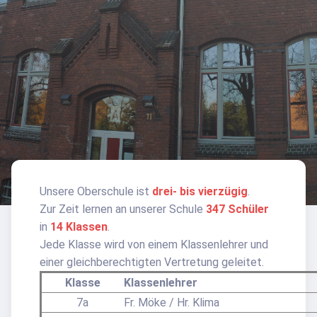
Unsere Oberschule ist
drei- bis vierzügig
.
Zur Zeit lernen an unserer Schule
347 Schüler
in
14 Klassen
.
Jede Klasse wird von einem Klassenlehrer und
einer gleichberechtigten Vertretung geleitet.
Klasse
Klassenlehrer
7a
Fr. Möke / Hr. Klima